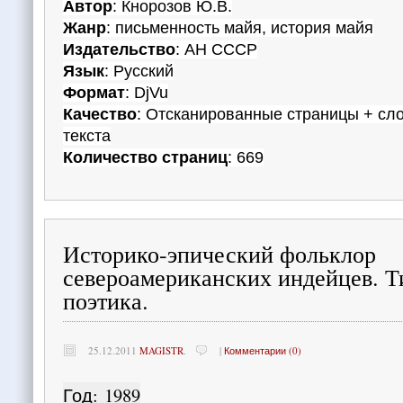
Автор
: Кнорозов Ю.В.
Жанр
: письменность майя, история майя
Издательство
: АН СССР
Язык
: Русский
Формат
: DjVu
Качество
: Отсканированные страницы + сл
текста
Количество страниц
: 669
Историко-эпический фольклор
североамериканских индейцев. Т
поэтика.
25.12.2011
MAGISTR
.
|
Комментарии (0)
Год
:
1989