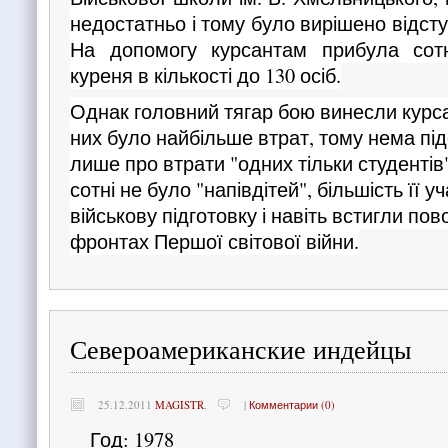
недостатньо і тому було вирішено відст
На допомогу курсантам прибула сотн
куреня в кількості до 130 осіб.
Однак головний тягар бою винесли курс
них було найбільше втрат, тому нема пі
лише про втрати "одних тільки студентів"
сотні не було "напівдітей", більшість її у
військову підготовку і навіть встигли по
фронтах Першої світової війни.
Североамериканские индейцы
25.12.2011
MAGISTR
.
|
Комментарии (0)
Год: 1978