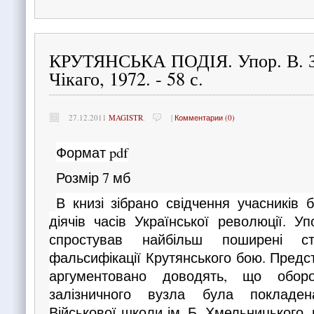
КРУТЯНСЬКА ПОДІЯ. Упор. В. З
Чікаго, 1972. - 58 с.
27.12.2011
MAGISTR
.
|
Комментарии (0)
Формат pdf
Розмір 7 мб
В книзі зібрано свідчення учасників 
діячів часів Української революції. У
спростував найбільш поширені с
фальсифікації Крутянського бою. Предс
аргументовано доводять, що оборо
залізничного вузла була покладен
Військової школи ім. Б. Хмельницького,