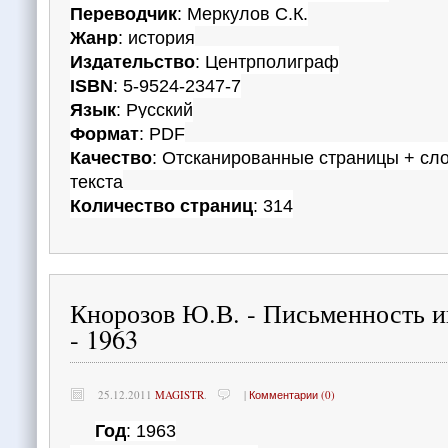
Переводчик
: Меркулов С.К.
Жанр
: история
Издательство
: Центрполиграф
ISBN
: 5-9524-2347-7
Язык
: Русский
Формат
: PDF
Качество
: Отсканированные страницы + сл
текста
Количество страниц
: 314
Кнорозов Ю.В. - Письменность и
- 1963
25.12.2011
MAGISTR
.
|
Комментарии (0)
Год
: 1963