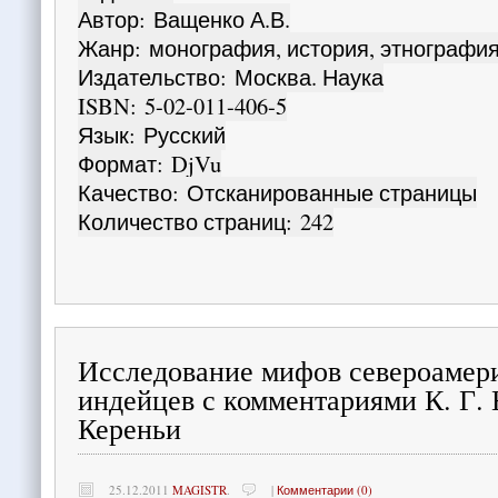
Автор
:
Ващенко А.В.
Жанр
:
монография, история, этнографи
Издательство
:
Москва. Наука
ISBN
:
5-02-011-406-5
Язык
:
Русский
Формат
:
DjVu
Качество
:
Отсканированные страницы
Количество страниц
:
242
Исследование мифов североамер
индейцев с комментариями К. Г. 
Кереньи
25.12.2011
MAGISTR
.
|
Комментарии (0)