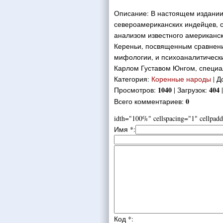
Описание: В настоящем издании
североамериканских индейцев,
анализом известного американс
Кереньи, посвященным сравнени
мифологии, и психоаналитичес
Карлом Густавом Юнгом, специал
Категория
:
Коренные народы
|
Д
1040
404
Просмотров
:
|
Загрузок
:
0
Всего комментариев
:
idth="100%" cellspacing="1" cellpa
Имя *:
Код *: