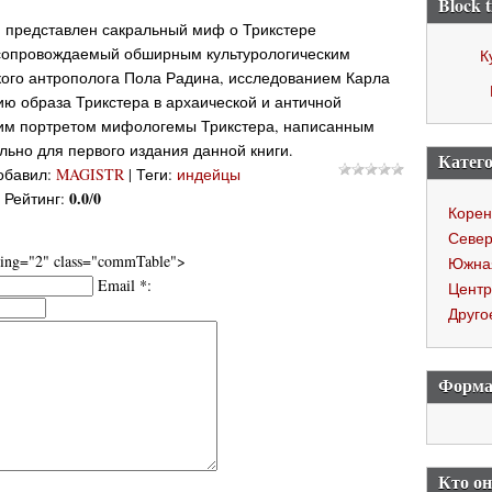
Block t
 представлен сакральный миф о Трикстере
 сопровождаемый обширным культурологическим
К
кого антрополога Пола Радина, исследованием Карла
ю образа Трикстера в архаической и античной
ким портретом мифологемы Трикстера, написанным
ьно для первого издания данной книги.
Катего
обавил
:
MAGISTR
|
Теги
:
индейцы
0.0
0
|
Рейтинг
:
/
Корен
Север
dding="2" class="commTable">
Южна
Email *:
Центр
Друго
Форма
Кто о