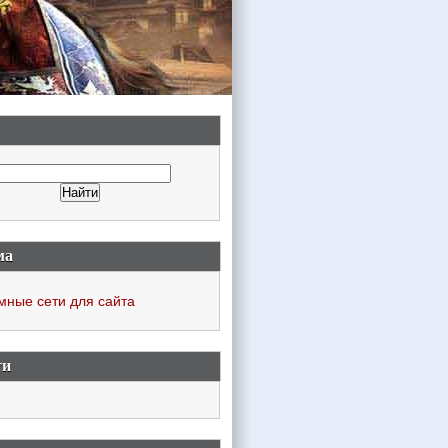
ма
мные сети для сайта
ти