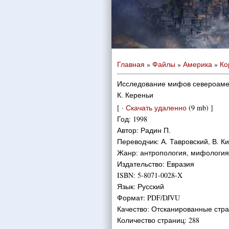
Главная
»
Файлы
»
Америка
»
Ко
Исследование мифов североамер
К. Кереньи
[ ·
Скачать удаленно
(9 mb) ]
Год: 1998
Автор: Радин П.
Переводчик: А. Тавровский, В. 
Жанр: антропология, мифология,
Издательство: Евразия
ISBN: 5-8071-0028-X
Язык: Русский
Формат: PDF/DJVU
Качество: Отсканированные стр
Количество страниц: 288