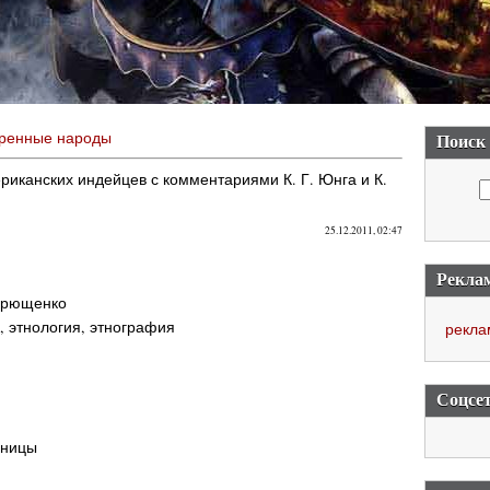
ренные народы
Поиск
иканских индейцев с комментариями К. Г. Юнга и К.
25.12.2011, 02:47
Рекла
Кирющенко
 этнология, этнография
рекла
Соцсе
аницы