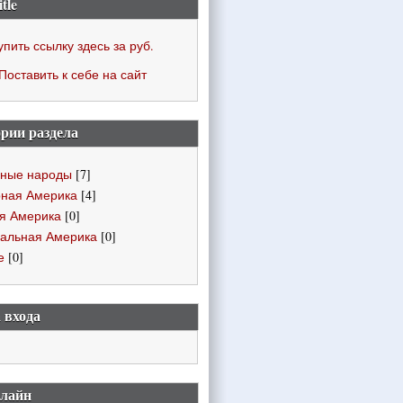
itle
упить ссылку здесь за
руб.
Поставить к себе на сайт
рии раздела
ные народы
[7]
ная Америка
[4]
я Америка
[0]
альная Америка
[0]
е
[0]
 входа
нлайн