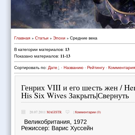
Главная
»
Статьи
»
Эпохи
» Средние века
13
В категории материалов
:
11-13
Показано материалов
:
Сортировать по
:
Дате
·
Названию
·
Рейтингу
·
Комментари
Генрих VIII и его шесть жен / He
His Six Wives Закрыть|Свернуть
20.07.2011
MAGISTR
.
|
Комментарии (0)
Великобритания, 1972
Режиссер: Варис Хуссейн