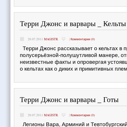
Терри Джонс и варвары _ Кельты
20.07.2011
MAGISTR
.
|
Комментарии (0)
Терри Джонс рассказывает о кельтах в 
полусерьёзной-полушутливой манере, о
неизвестные факты и опровергая устояв
о кельтах как о диких и примитивных пле
Терри Джонс и варвары _ Готы
20.07.2011
MAGISTR
.
|
Комментарии (0)
Легионы Вара, Арминий и Тевтобургский