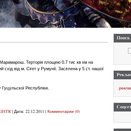
Поиск
арамарош. Терторія площею 0.7 тис кв км на
й схід від м. Сігет у Румунії. Заселена у 5 ст. нашої
Рекла
рекла
 Гуцульскої Республіки.
Соцсе
GISTR
|
Дата:
22.12.2011
|
Комментарии (0)