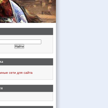
ма
мные сети для сайта
ти