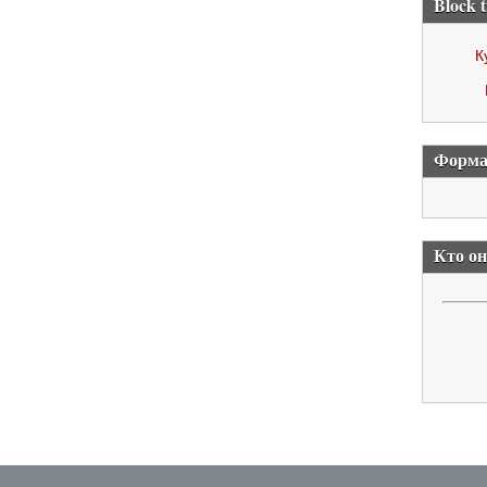
Block t
К
Форма
Кто о