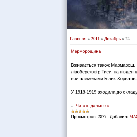
Главная
»
2011
»
Декабрь
»
22
Марморощина
Вживається також Мармарош, М
лівобережжі р Тиси, на південни
ери племенами Білих Хорватів.
У 1918-1919 входила до складу
...
Читать дальше »
Просмотров:
2877
|
Добавил:
MA