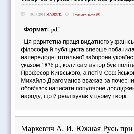
10.09.2011
MAGISTR
.
|
Комментарии (0)
Формат:
pdf
Ця раритетна праця видатного українськ
філософа й публіциста вперше побачила 
напередодні тотальної заборони україн
указом 1876 р., коли сам автор був політ
Професор Київського, а потім Софійськог
Михайло Драгоманов вважав за почесни
обов'язок написати популярне дослідженн
народу, що й реалізував у цьому творі.
Маркевич А. И. Южная Русь при 