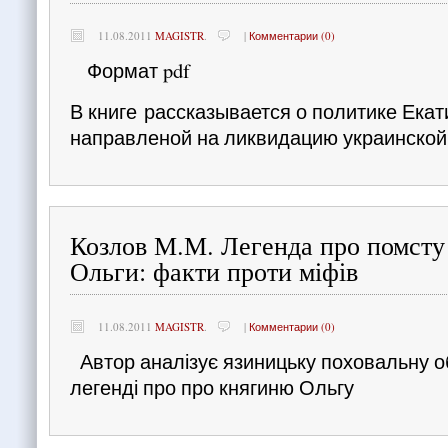
11.08.2011
MAGISTR
.
|
Комментарии (0)
Формат pdf
В книге рассказывается о политике Ека
направленой на ликвидацию украинско
Козлов М.М. Легенда про помсту
Ольги: факти проти міфів
11.08.2011
MAGISTR
.
|
Комментарии (0)
Автор аналізує язиницьку поховальну о
легенді про про княгиню Ольгу