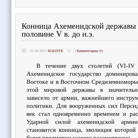
Конница Ахеменидской державы 
половине V в. до н.э.
01.08.2011
MAGISTR
.
|
Комментарии (0)
В течение двух столетий (VI-IV
Ахеменидское государство доминиров
Востоке и в Восточном Средиземноморь
этой мировой державы в значительн
зависело от армии, важнейшего инстру
политики. Для вооруженных сил Перси
век стал одновременно временем и рас
Ударной силой ахеменидской арми
становится конница, эволюция которой
будет предметом нашего рассмотрения.