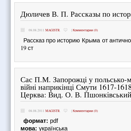
Дюличев В. П. Рассказы по исто
08.08.2011
MAGISTR
.
|
Комментарии (0)
Рассказ про историю Крыма от антично
19 ст
Сас П.М. Запорожці у польсько-
війні наприкінці Смути 1617-1618 
Церква: Вид. О. В. Пшонківський,
08.08.2011
MAGISTR
.
|
Комментарии (0)
формат:
pdf
мова:
українська