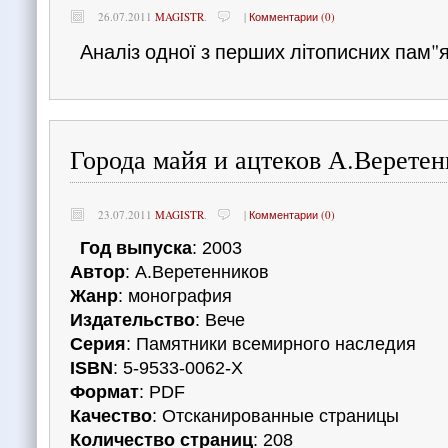
26.07.2011
MAGISTR
.
|
Комментарии (0)
Аналіз одної з перших літописних пам"я
Города майя и ацтеков А.Верете
23.07.2011
MAGISTR
.
|
Комментарии (0)
Год выпуска
: 2003
Автор
: А.Веретенников
Жанр
: монография
Издательство
: Вече
Серия
: Памятники всемирного наследия
ISBN
: 5-9533-0062-X
Формат
: PDF
Качество
: Отсканированные страницы
Количество страниц
: 208