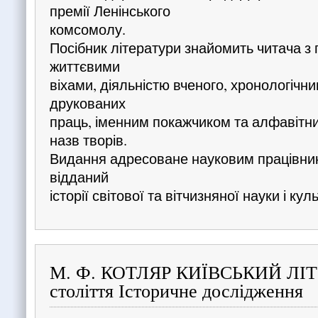
премії Ленінського
комсомолу.
Посібник літератури знайомить читача з
життєвими
віхами, діяльністю вченого, хронологічн
друкованих
праць, іменним покажчиком та алфавітн
назв творів.
Видання адресоване науковим працівника
відданий
історії світової та вітчизняної науки і кул
М. Ф. КОТЛЯР КИЇВСЬКИЙ ЛІ
століття Історичне дослідження