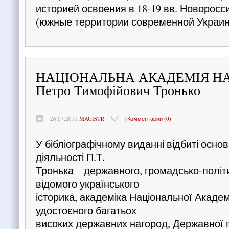
историей освоения в 18-19 вв. Новоросс
(южные территории современной Украин
НАЦІОНАЛЬНА АКАДЕМІЯ НА
Петро Тимофійович Тронько
26.07.2011
MAGISTR
.
|
Комментарии (0)
У бібліографічному виданні відбиті основ
діяльності П.Т.
Тронька – державного, громадсько-політи
відомого українського
історика, академіка Національної Академі
удостоєного багатьох
високих державних нагород, Державної 