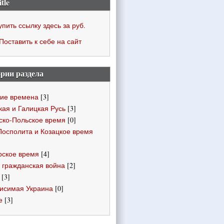
itle
упить ссылку здесь за
руб.
Поставить к себе на сайт
рии раздела
ие времена
[3]
кая и Галицкая Русь
[3]
ско-Польское время
[0]
Посполита и Козацкое время
ское время
[4]
 гражданская война
[2]
[3]
исимая Украина
[0]
е
[3]