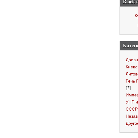
Block t
К
Катего
Древн
Киевс
Литов
Речь 
[2]
Импер
УНР и
СССР
Незав
Друго