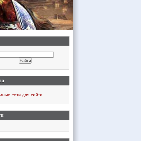
ма
мные сети для сайта
ти