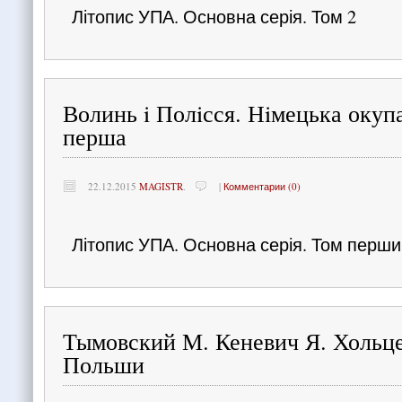
Літопис УПА. Основна серія. Том 2
Волинь i Полiсся. Нiмецька окуп
перша
22.12.2015
MAGISTR
.
|
Комментарии (0)
Літопис УПА. Основна серія. Том перш
Тымовский М. Кеневич Я. Хольце
Польши