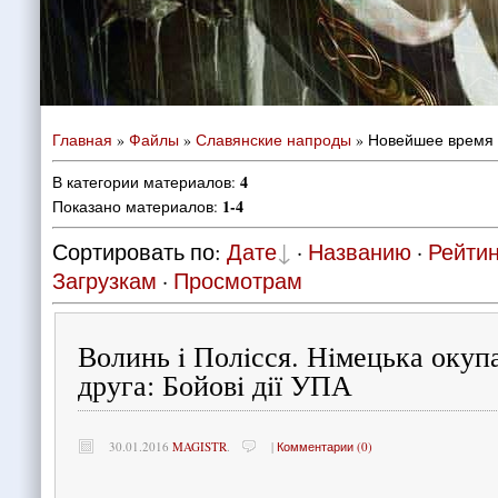
Главная
»
Файлы
»
Славянские напроды
» Новейшее время
4
В категории материалов
:
1-4
Показано материалов
:
Сортировать по
:
Дате
·
Названию
·
Рейтин
Загрузкам
·
Просмотрам
Волинь i Полiсся. Нiмецька окуп
друга: Бойовi дiї УПА
30.01.2016
MAGISTR
.
|
Комментарии (0)