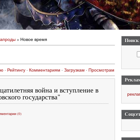
напроды
» Новое время
Поиск
ию
·
Рейтингу
·
Комментариям
·
Загрузкам
·
Просмотрам
Рекла
цатилетняя война и вступление в
рекла
вского государства"
Соцсе
мментарии (0)