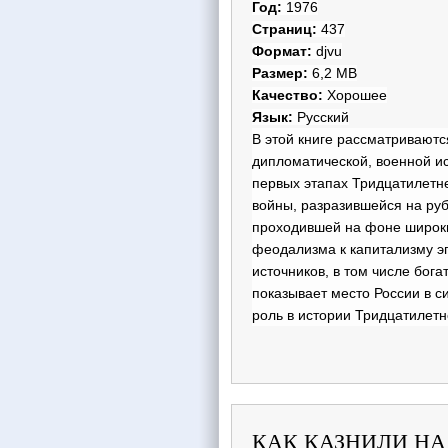
Год:
1976
Страниц:
437
Формат:
djvu
Размер:
6,2 MB
Качество:
Хорошее
Язык:
Русский
В этой книге рассматривают
дипломатической, военной ис
первых этапах Тридцатилетне
войны, разразившейся на руб
проходившей на фоне широки
феодализма к капитализму эп
источников, в том числе бог
показывает место России в с
роль в истории Тридцатилетн
КАК КАЗНИЛИ НА Р