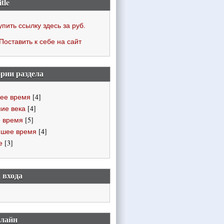
itle
упить ссылку здесь за
руб.
Поставить к себе на сайт
рии раздела
ее время
[4]
ие века
[4]
 время
[5]
йшее время
[4]
е
[3]
 входа
нлайн