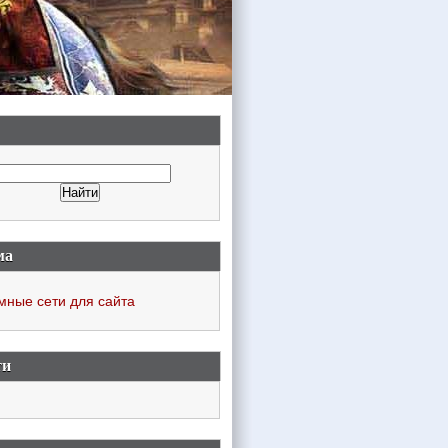
ма
мные сети для сайта
ти