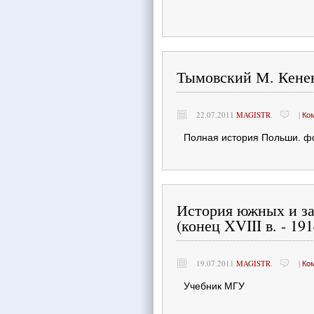
Тымовский М. Кенев
22.07.2011
MAGISTR
.
|
Ко
Полная история Польши. фо
История южных и за
(конец XVIII в. - 191
19.07.2011
MAGISTR
.
|
Ко
Учебник МГУ