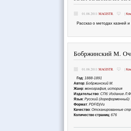
01.08.2011
MAGISTR
.
|
Ко
Рассказ о методах казней и
Бобржинский М. Оч
01.08.2011
MAGISTR
.
|
Ко
Год
:
1888-1891
Автор
:
Бобржинский М.
Жанр
:
монография, история
Издательство
:
СПб: Издание Л.
Язык
:
Русский (дореформенный)
Формат
:
PDF/DjVu
Качество
:
Отсканированные ст
Количество страниц
:
676