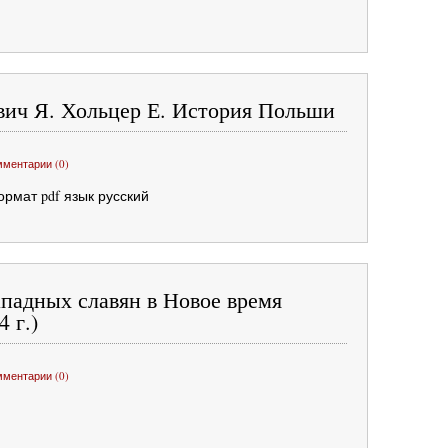
ич Я. Хольцер Е. История Польши
мментарии (0)
рмат pdf язык русский
падных славян в Новое время
4 г.)
мментарии (0)