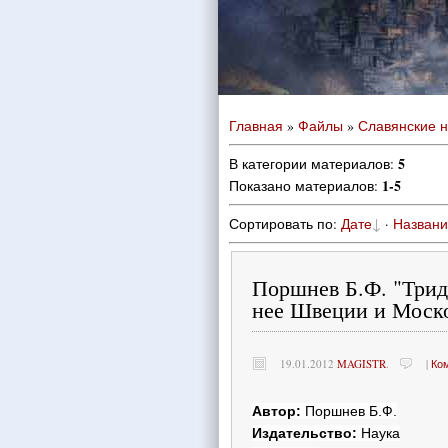
Главная
»
Файлы
»
Славянские 
5
В категории материалов
:
1-5
Показано материалов
:
Сортировать по
:
Дате
·
Назван
Поршнев Б.Ф. "Трид
нее Швеции и Моско
19.01.2012
MAGISTR
.
|
Ко
Автор:
Поршнев Б.Ф.
Издательство:
Наука