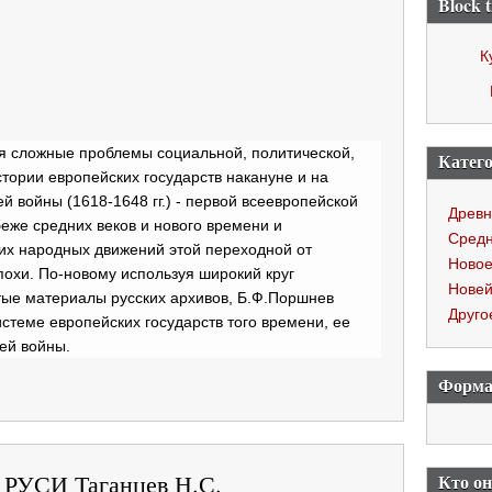
Block t
К
ся сложные проблемы социальной, политической,
Катего
тории европейских государств накануне и на
й войны (1618-1648 гг.) - первой всеевропейской
Древн
еже средних веков и нового времени и
Средн
х народных движений этой переходной от
Новое
охи. По-новому используя широкий круг
Нове
атые материалы русских архивов, Б.Ф.Поршнев
Друго
истеме европейских государств того времени, ее
ей войны.
Форма
УСИ Таганцев Н.С.
Кто о