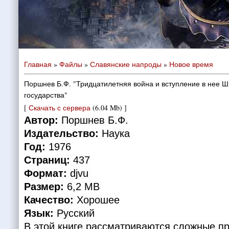
Главная
»
Файлы
»
Славянские напроды
»
Новое время
Поршнев Б.Ф. "Тридцатилетняя война и вступление в нее Ш
государства"
[
Скачать с сервера
(6.04 Mb) ]
Автор:
Поршнев Б.Ф.
Издательство:
Наука
Год:
1976
Страниц:
437
Формат:
djvu
Размер:
6,2 MB
Качество:
Хорошее
Язык:
Русский
В этой книге рассматриваются сложные п