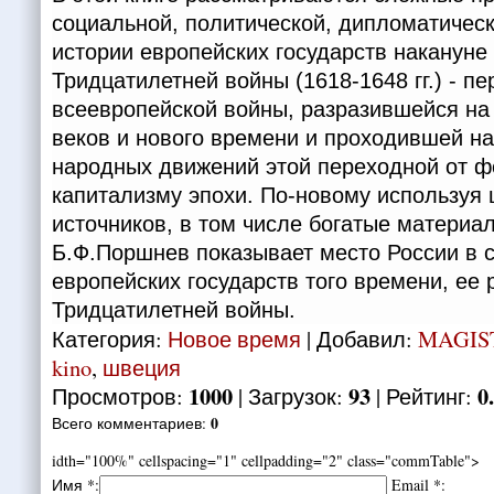
социальной, политической, дипломатическ
истории европейских государств накануне
Тридцатилетней войны (1618-1648 гг.) - пе
всеевропейской войны, разразившейся на
веков и нового времени и проходившей н
народных движений этой переходной от ф
капитализму эпохи. По-новому используя 
источников, в том числе богатые материа
Б.Ф.Поршнев показывает место России в 
европейских государств того времени, ее 
Тридцатилетней войны.
Категория
:
Новое время
|
Добавил
:
MAGIS
kino
,
швеция
1000
93
0
Просмотров
:
|
Загрузок
:
|
Рейтинг
:
0
Всего комментариев
:
idth="100%" cellspacing="1" cellpadding="2" class="commTable">
Имя *:
Email *: